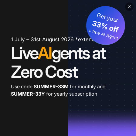
Get your
33% off
+ free AI Agent
1 July – 31st August 2026 *extended
Live
AI
gents at
Zero Cost
Use code
SUMMER-33M
for monthly and
SUMMER-33Y
for yearly subscription