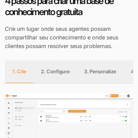
4 passos para criar uma base de
conhecimento gratuita
Crie um lugar onde seus agentes possam
compartilhar seu conhecimento e onde seus
clientes possam resolver seus problemas.
1. Crie
2. Configure
3. Personalize
4.