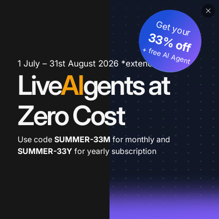
Get your
33% off
+ free AI Agent
1 July – 31st August 2026 *extended
Live
AI
gents at
Zero Cost
Use code
SUMMER-33M
for monthly and
SUMMER-33Y
for yearly subscription