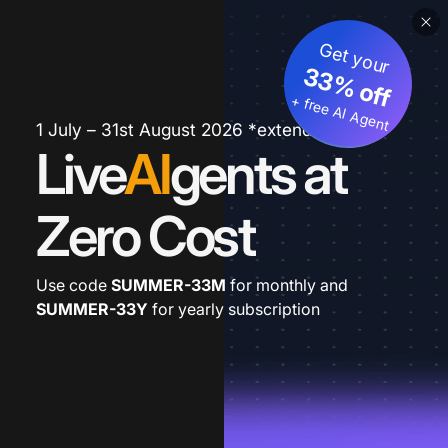
Get your
33% off
+ free AI Agent
1 July – 31st August 2026 *extended
Live
AI
gents at
Zero Cost
Use code
SUMMER-33M
for monthly and
SUMMER-33Y
for yearly subscription