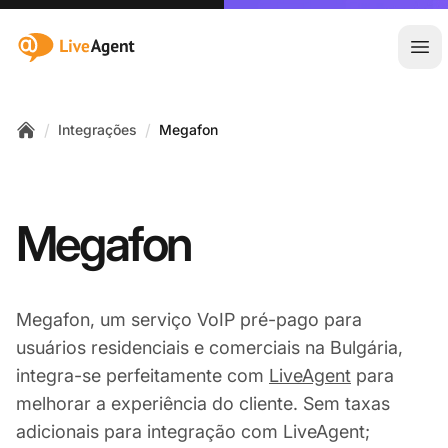
:site.title
Abr
/
/
Integrações
Megafon
Home
Megafon
Megafon, um serviço VoIP pré-pago para
usuários residenciais e comerciais na Bulgária,
integra-se perfeitamente com
LiveAgent
para
melhorar a experiência do cliente. Sem taxas
adicionais para integração com LiveAgent;