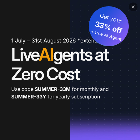
Get your
33% off
+ free AI Agent
1 July – 31st August 2026 *extended
Live
AI
gents at
Zero Cost
Use code
SUMMER-33M
for monthly and
SUMMER-33Y
for yearly subscription