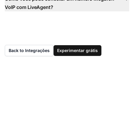
VoIP com LiveAgent?
Back to Integrações
Experimentar grátis
Ainda não tem
LiveAgent?