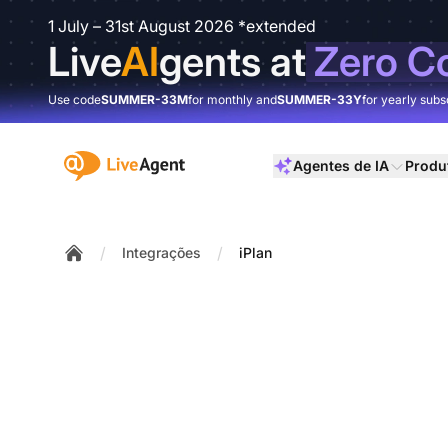
1 July – 31st August 2026 *extended
Live
AI
gents at
Zero C
Use code
SUMMER-33M
for monthly and
SUMMER-33Y
for yearly subs
:site.title
Agentes de IA
Produ
/
/
Integrações
iPlan
Home