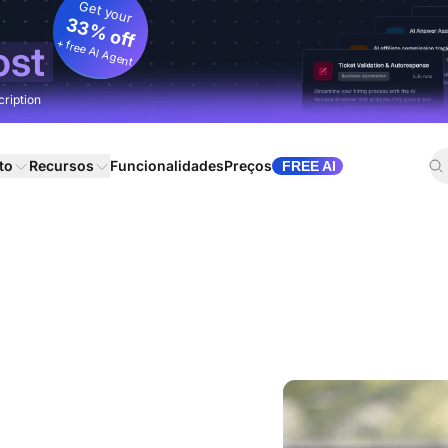
Get your
33% off
+ free AI Agent
ost
cription
to
Recursos
Funcionalidades
Preços
FREE AI