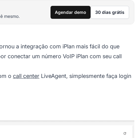
Agendar demo
30 dias grátis
cê mesmo.
tornou a integração com iPlan mais fácil do que
 por conectar um número VoIP iPlan com seu
call
com o
call center
LiveAgent, simplesmente faça login