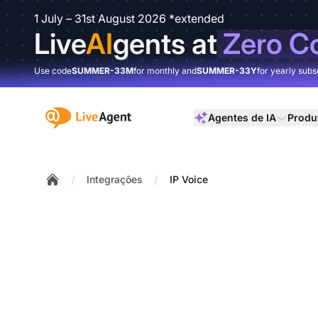
1 July – 31st August 2026 *extended
Live
AI
gents at
Zero C
Use code
SUMMER-33M
for monthly and
SUMMER-33Y
for yearly subs
:site.title
Agentes de IA
Produ
/
/
Integrações
IP Voice
Home