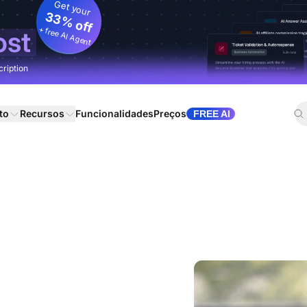
Get your
33% off
+ free AI Agent
ost
cription
to
Recursos
Funcionalidades
Preços
FREE AI