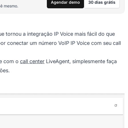
Agendar demo
30 dias grátis
cê mesmo.
ue tornou a integração IP Voice mais fácil do que
 por conectar um número VoIP IP Voice com seu
call
ce com o
call center
LiveAgent, simplesmente faça
ções.