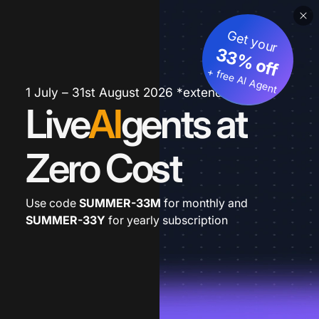
Get your
33% off
+ free AI Agent
1 July – 31st August 2026 *extended
Live
AI
gents at
Zero Cost
Use code
SUMMER-33M
for monthly and
SUMMER-33Y
for yearly subscription