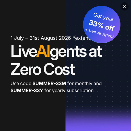
Get your
33% off
+ free AI Agent
1 July – 31st August 2026 *extended
Live
AI
gents at
Zero Cost
Use code
SUMMER-33M
for monthly and
SUMMER-33Y
for yearly subscription