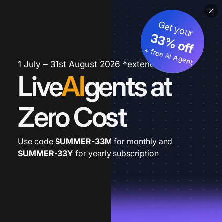
Get your
33% off
+ free AI Agent
1 July – 31st August 2026 *extended
Live
AI
gents at
Zero Cost
Use code
SUMMER-33M
for monthly and
SUMMER-33Y
for yearly subscription