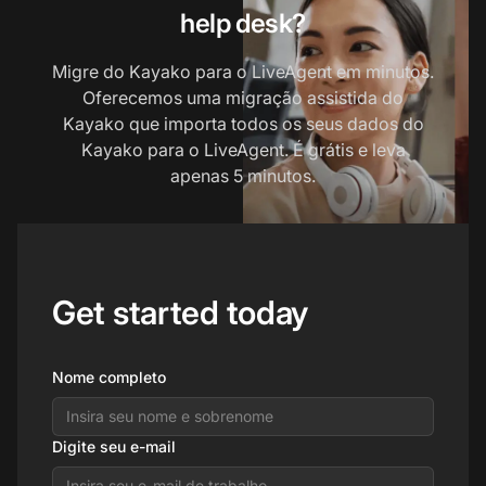
help desk?
Migre do Kayako para o LiveAgent em minutos.
Oferecemos uma migração assistida do
Kayako que importa todos os seus dados do
Kayako para o LiveAgent. É grátis e leva
apenas 5 minutos.
Get started today
Nome completo
Digite seu e-mail