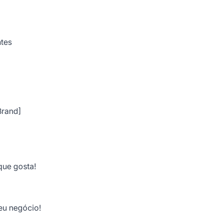
tes
Brand]
que gosta!
eu negócio!