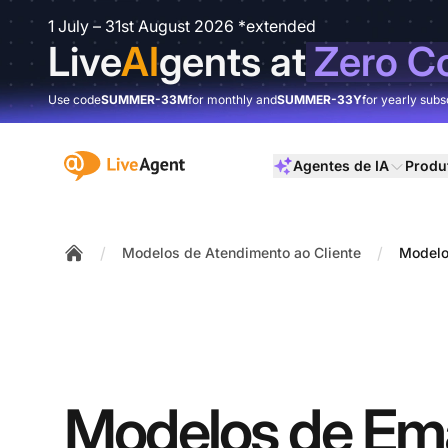
1 July – 31st August 2026 *extended
Live
AI
gents at
Zero C
Use code
SUMMER-33M
for monthly and
SUMMER-33Y
for yearly subs
:site.title
Agentes de IA
Produ
/
/
Modelos de Atendimento ao Cliente
Modelo
Home
Modelos de Ema