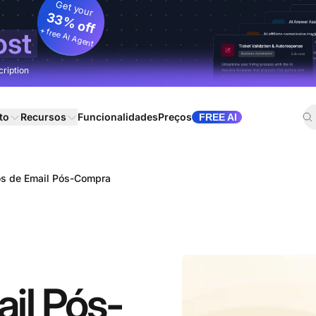
Get your
33% off
+ free AI Agent
ost
cription
to
Recursos
Funcionalidades
Preços
FREE AI
s de Email Pós-Compra
il Pós-