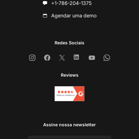
+1-786-204-1375
Agendar uma demo
Redes Sociais
Instagram
Facebook
X
Linkedin
Youtube
Whatsapp
Reviews
Assine nossa newsletter
En