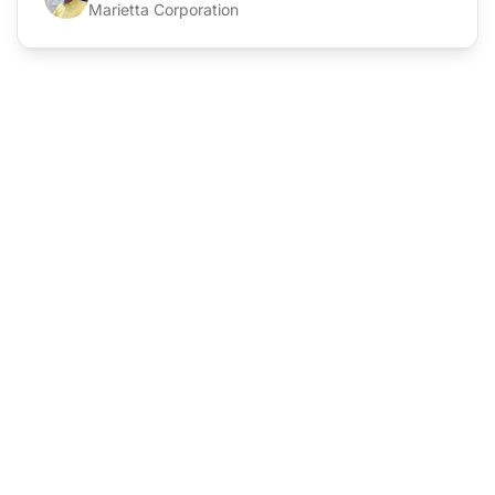
Marietta Corporation
Pronto para migrar do
Verloop para o
LiveAgent?