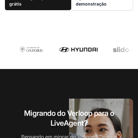
grátis
demonstração
Migrando do Verloop para o
LiveAgent?
Pensando em migrar do Verloop? Deixe o