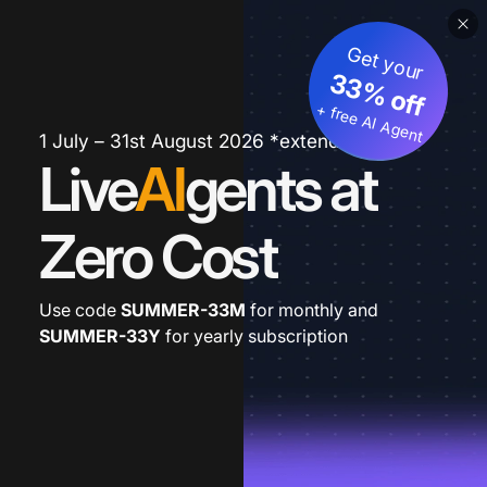
Get your
33% off
+ free AI Agent
1 July – 31st August 2026 *extended
Live
AI
gents at
Zero Cost
Use code
SUMMER-33M
for monthly and
SUMMER-33Y
for yearly subscription