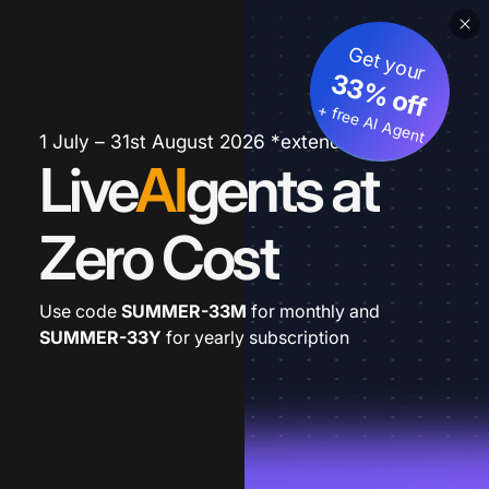
Get your
33% off
+ free AI Agent
1 July – 31st August 2026 *extended
Live
AI
gents at
Zero Cost
Use code
SUMMER-33M
for monthly and
SUMMER-33Y
for yearly subscription