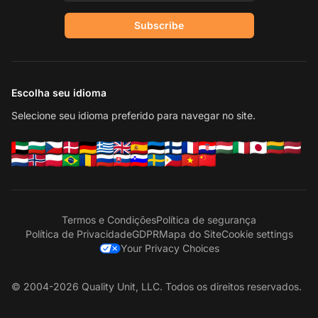
Subscribe
Escolha seu idioma
Selecione seu idioma preferido para navegar no site.
Termos e Condições
Política de segurança
Política de Privacidade
GDPR
Mapa do Site
Cookie settings
Your Privacy Choices
© 2004-2026 Quality Unit, LLC. Todos os direitos reservados.
En