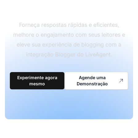
com facilidade?
Forneça respostas rápidas e eficientes,
melhore o engajamento com seus leitores e
eleve sua experiência de blogging com a
integração Blogger do LiveAgent.
Experimente agora
Agende uma
mesmo
Demonstração