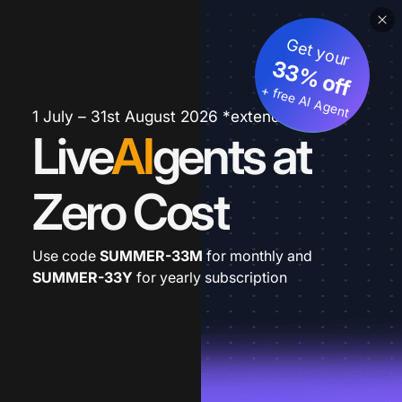
Get your
33% off
+ free AI Agent
1 July – 31st August 2026 *extended
Live
AI
gents at
Zero Cost
Use code
SUMMER-33M
for monthly and
SUMMER-33Y
for yearly subscription