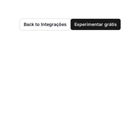
Back to Integrações
Experimentar grátis
Simplifique seu fluxo
de trabalho e ofereça
um atendimento
excepcional ao cliente