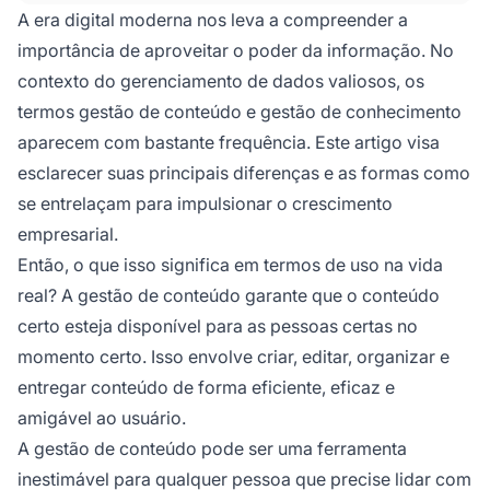
conhecimento (KM) é uma abordagem mais
A era digital moderna nos leva a compreender a
holística que envolve a criação,
importância de aproveitar o poder da informação. No
compartilhamento, uso e gerenciamento do
contexto do gerenciamento de dados valiosos, os
conhecimento dentro de uma organização.
termos gestão de conteúdo e gestão de conhecimento
aparecem com bastante frequência. Este artigo visa
esclarecer suas principais diferenças e as formas como
se entrelaçam para impulsionar o crescimento
empresarial.
Então, o que isso significa em termos de uso na vida
real? A gestão de conteúdo garante que o conteúdo
certo esteja disponível para as pessoas certas no
momento certo. Isso envolve criar, editar, organizar e
entregar conteúdo de forma eficiente, eficaz e
amigável ao usuário.
A gestão de conteúdo pode ser uma ferramenta
inestimável para qualquer pessoa que precise lidar com