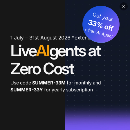
Get your
33% off
+ free AI Agent
1 July – 31st August 2026 *extended
Live
AI
gents at
Zero Cost
Use code
SUMMER-33M
for monthly and
SUMMER-33Y
for yearly subscription