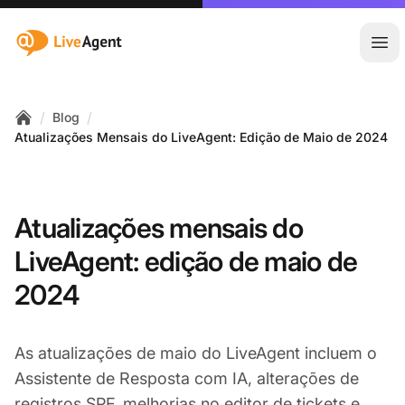
:site.title
Abr
/
/
Blog
Home
Atualizações Mensais do LiveAgent: Edição de Maio de 2024
Atualizações mensais do
LiveAgent: edição de maio de
2024
As atualizações de maio do LiveAgent incluem o
Assistente de Resposta com IA, alterações de
registros SPF, melhorias no editor de tickets e