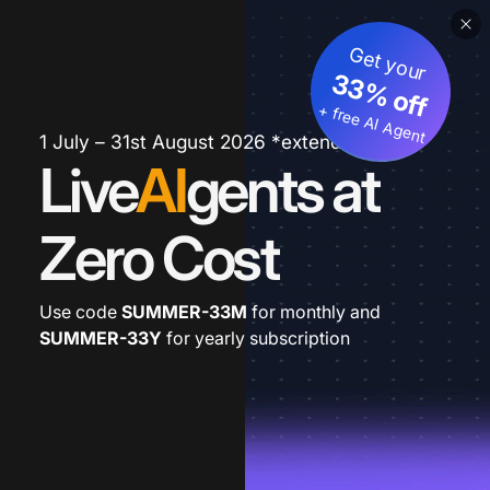
Get your
33% off
+ free AI Agent
1 July – 31st August 2026 *extended
Live
AI
gents at
Zero Cost
Use code
SUMMER-33M
for monthly and
SUMMER-33Y
for yearly subscription