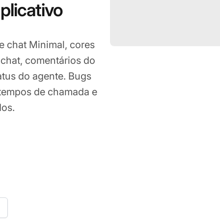
plicativo
 chat Minimal, cores
 chat, comentários do
atus do agente. Bugs
i, tempos de chamada e
dos.
022
o