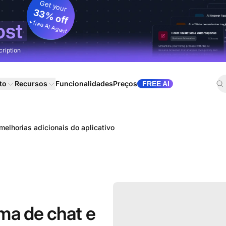
Get your
33% off
+ free AI Agent
ost
cription
to
Recursos
Funcionalidades
Preços
FREE AI
melhorias adicionais do aplicativo
ma de chat e