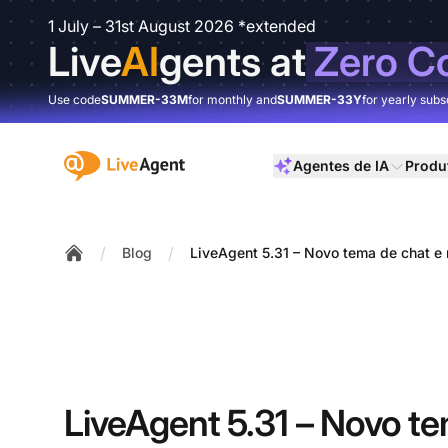
1 July – 31st August 2026 *extended
Live
AI
gents at
Zero C
Use code
SUMMER-33M
for monthly and
SUMMER-33Y
for yearly subs
:site.title
Agentes de IA
Produ
/
/
Blog
LiveAgent 5.31 – Novo tema de chat e 
Home
LiveAgent 5.31 – Novo te