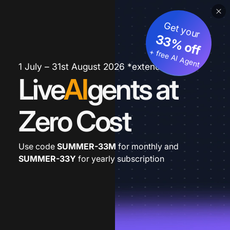
Get your
33% off
+ free AI Agent
1 July – 31st August 2026 *extended
Live
AI
gents at
Zero Cost
Use code
SUMMER-33M
for monthly and
SUMMER-33Y
for yearly subscription