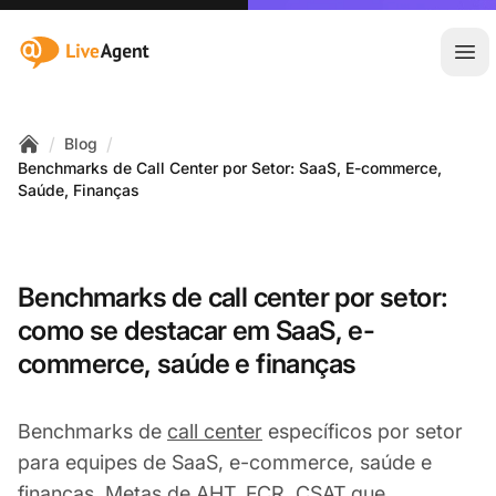
:site.title
Abr
/
/
Blog
Home
Benchmarks de Call Center por Setor: SaaS, E-commerce,
Saúde, Finanças
Benchmarks de call center por setor:
como se destacar em SaaS, e-
commerce, saúde e finanças
Benchmarks de
call center
específicos por setor
para equipes de SaaS, e-commerce, saúde e
finanças. Metas de AHT, FCR, CSAT que