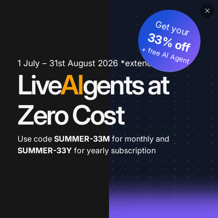
Get your
33% off
+ free AI Agent
1 July – 31st August 2026 *extended
Live
AI
gents at
Zero Cost
Use code
SUMMER-33M
for monthly and
SUMMER-33Y
for yearly subscription