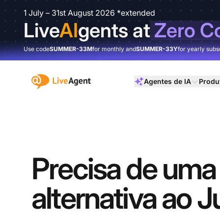
1 July – 31st August 2026 *extended
Live
AI
gents at
Zero C
Use code
SUMMER-33M
for monthly and
SUMMER-33Y
for yearly subs
:site.title
Agentes de IA
Produ
Precisa de uma
alternativa ao J