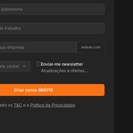
.ladesk.com
Enviar-me newsletter
ata center
Atualizações e ofertas
promocionais
Criar conta GRÁTIS
eito os
T&C
e a
Política de Privacidade
.