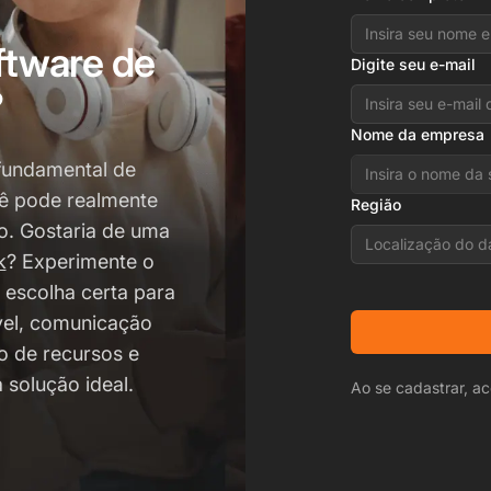
ftware de
Digite seu e-mail
?
Nome da empresa
 fundamental de
cê pode realmente
Região
o. Gostaria de uma
Localização do d
k
? Experimente o
 escolha certa para
vel, comunicação
o de recursos e
 solução ideal.
Ao se cadastrar, ac