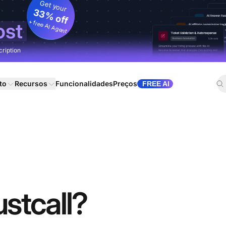
Get your
33% off
+ free AI Agent
ost
cription
to
Recursos
Funcionalidades
Preços
FREE AI
ustcall?