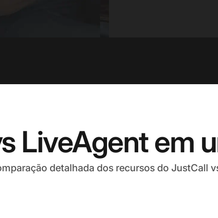
vs LiveAgent em 
mparação detalhada dos recursos do JustCall v