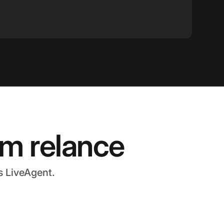
um relance
s LiveAgent.