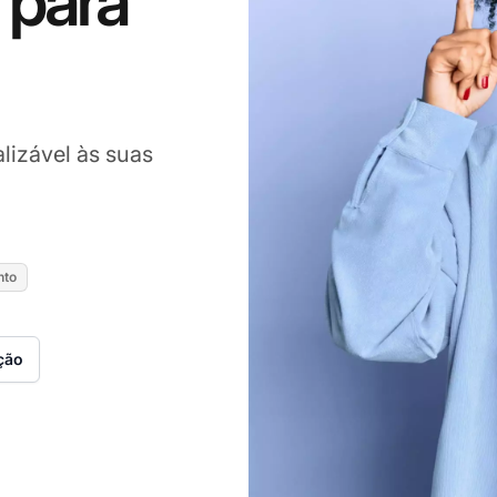
 para
lizável às suas
nto
ção