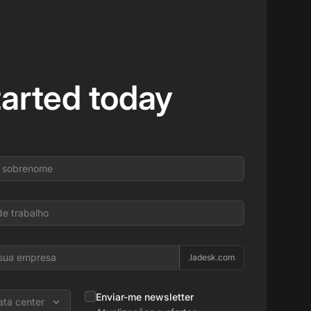
tarted today
.ladesk.com
Enviar-me newsletter
ata center