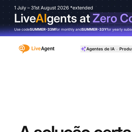
1 July – 31st August 2026 *extended
Live
AI
gents at
Zero C
Use code
SUMMER-33M
for monthly and
SUMMER-33Y
for yearly subs
:site.title
Agentes de IA
Produ