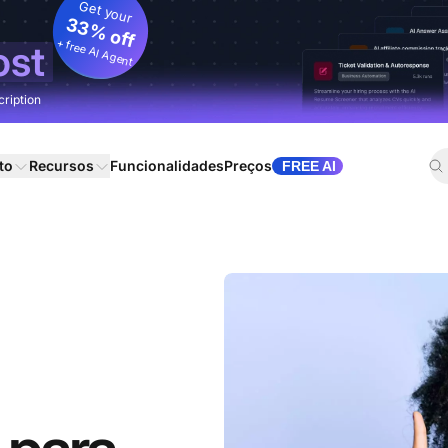
Get your
33% off
+ free AI Agent
ost
cription
to
Recursos
Funcionalidades
Preços
FREE AI