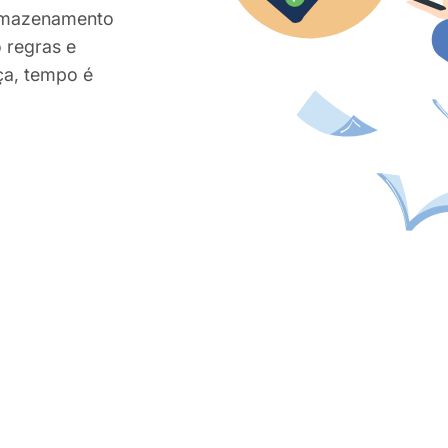
 armazenamento
 regras e
ça, tempo é