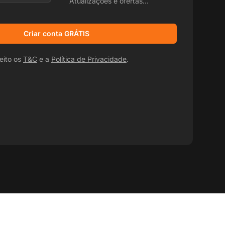
Atualizações e ofertas
promocionais
Criar conta GRÁTIS
eito os
T&C
e a
Política de Privacidade
.