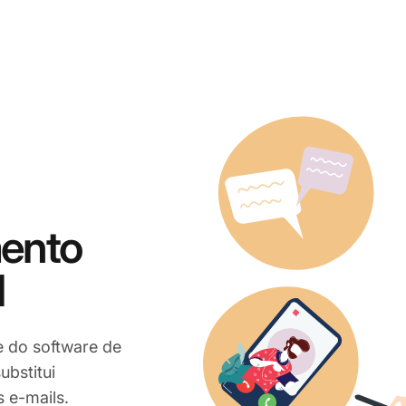
mento
l
e do software de
ubstitui
 e-mails.