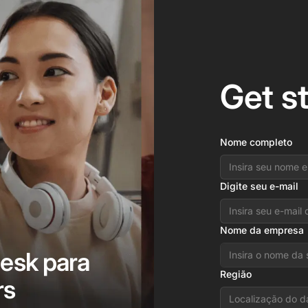
Get s
Nome completo
Digite seu e-mail
Nome da empresa
desk para
Região
rs
Localização do d