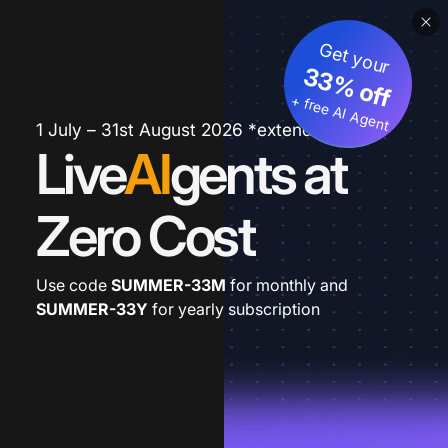
Get your
33% off
+ free AI Agent
1 July – 31st August 2026 *extended
Live
AI
gents at
Zero Cost
Use code
SUMMER-33M
for monthly and
SUMMER-33Y
for yearly subscription