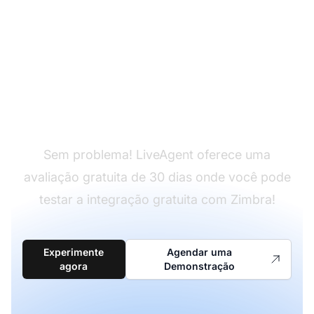
Ainda não tem
LiveAgent?
Sem problema! LiveAgent oferece uma
avaliação gratuita de 30 dias onde você pode
testar a integração gratuita com Zimbra!
Experimente
Agendar uma
agora
Demonstração