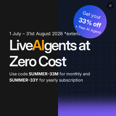
Get your
33% off
+ free AI Agent
1 July – 31st August 2026 *extended
Live
AI
gents at
Zero Cost
Use code
SUMMER-33M
for monthly and
SUMMER-33Y
for yearly subscription