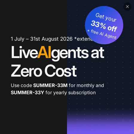
Get your
33% off
+ free AI Agent
1 July – 31st August 2026 *extended
Live
AI
gents at
Zero Cost
Use code
SUMMER-33M
for monthly and
SUMMER-33Y
for yearly subscription