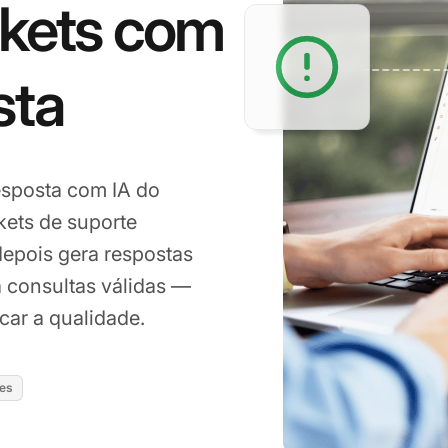
ckets com
sta
resposta com IA do
kets de suporte
depois gera respostas
 consultas válidas —
car a qualidade.
res