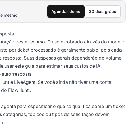
Agendar demo
30 dias grátis
cê mesmo.
esposta
guração deste recurso. O uso é cobrado através do modelo
sto por ticket processado é geralmente baixo, pois cada
e resposta. Suas despesas gerais dependerão do volume
de usar
este guia
para estimar seus custos de IA.
e autorresposta
unt e LiveAgent. Se você ainda não tiver uma conta
o do FlowHunt
.
agente para especificar o que se qualifica como um ticket
is categorias, tópicos ou tipos de solicitação devem
m.