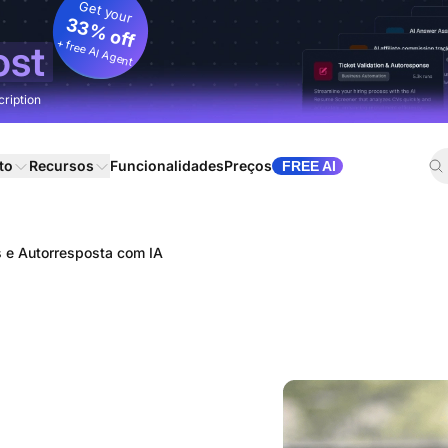
Get your
33% off
+ free AI Agent
ost
cription
to
Recursos
Funcionalidades
Preços
FREE AI
s e Autorresposta com IA