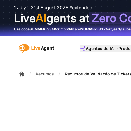
1 July – 31st August 2026 *extended
Live
AI
gents at
Zero C
Use code
SUMMER-33M
for monthly and
SUMMER-33Y
for yearly subs
:site.title
Agentes de IA
Produ
/
/
Recursos
Recursos de Validação de Ticket
Home