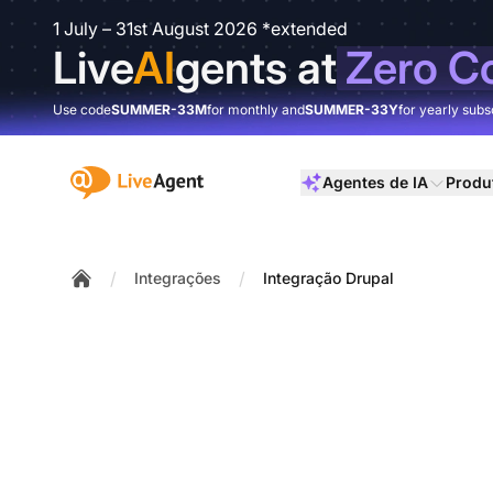
1 July – 31st August 2026 *extended
Live
AI
gents at
Zero C
Use code
SUMMER-33M
for monthly and
SUMMER-33Y
for yearly subs
:site.title
Agentes de IA
Produ
/
/
Integrações
Integração Drupal
Home