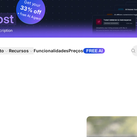
Get your
33% off
+ free AI Agent
ost
cription
to
Recursos
Funcionalidades
Preços
FREE AI