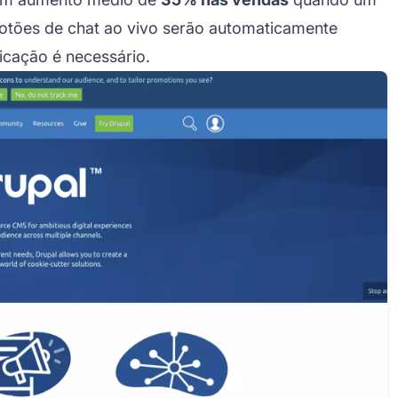
 botões de chat ao vivo serão automaticamente
icação é necessário.