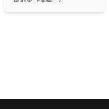
Social Media
Integration
+2