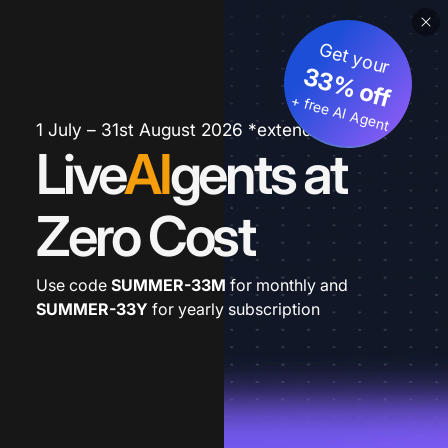
Get your
33% off
+ free AI Agent
1 July – 31st August 2026 *extended
Live
AI
gents at
Zero Cost
Use code
SUMMER-33M
for monthly and
SUMMER-33Y
for yearly subscription