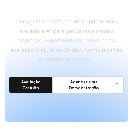
mídia social em uso?
LiveAgent é o software de
helpdesk
mais
avaliado e #1 para pequenas e médias
empresas. Experimente hoje com nossa
avaliação gratuita de 30 dias. Nenhum cartão
de crédito necessário.
Avaliação
Agendar uma
Gratuita
Demonstração