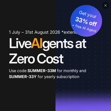
Get your
33% off
+ free AI Agent
1 July – 31st August 2026 *extended
Live
AI
gents at
Zero Cost
Use code
SUMMER-33M
for monthly and
SUMMER-33Y
for yearly subscription