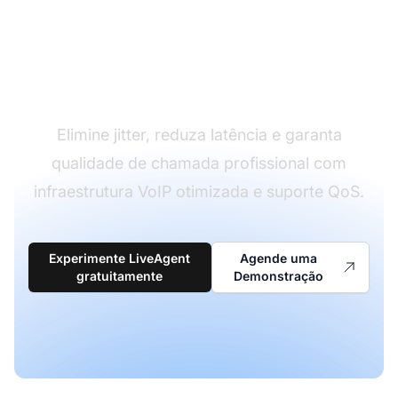
Experimente
Chamadas VoIP
Cristalinas
Elimine jitter, reduza latência e garanta
qualidade de chamada profissional com
infraestrutura VoIP otimizada e suporte QoS.
Experimente LiveAgent
Agende uma
gratuitamente
Demonstração