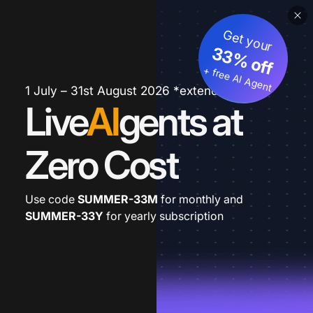
Get your
33% off
+ free AI Agent
1 July – 31st August 2026 *extended
Live
AI
gents at
Zero Cost
Use code
SUMMER-33M
for monthly and
SUMMER-33Y
for yearly subscription