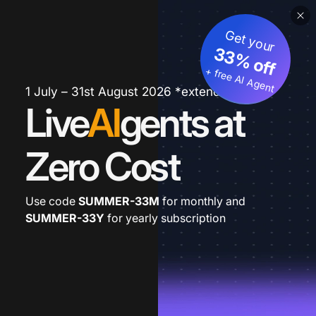
Get your
33% off
+ free AI Agent
1 July – 31st August 2026 *extended
Live
AI
gents at
Zero Cost
Use code
SUMMER-33M
for monthly and
SUMMER-33Y
for yearly subscription