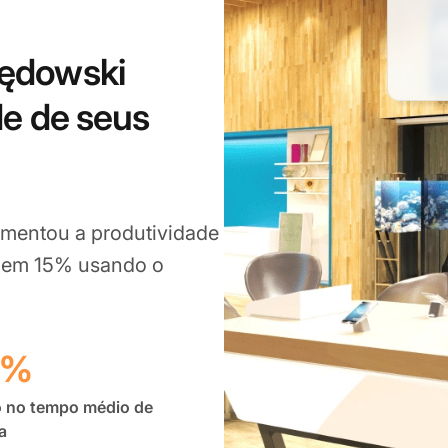
ędowski
e de seus
mentou a produtividade
a em 15% usando o
5%
 no tempo médio de
a