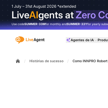
1 July – 31st August 2026 *extended
Live
AI
gents at
Zero C
Use code
SUMMER-33M
for monthly and
SUMMER-33Y
for yearly subs
:site.title
Agentes de IA
Produ
/
/
Histórias de sucesso
Como INNPRO Robert 
Home