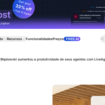
Get your
33% off
+ free AI Agent
ost
cription
to
Recursos
Funcionalidades
Preços
FREE AI
Błędowski aumentou a produtividade de seus agentes com LiveAg