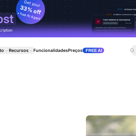
Get your
33% off
+ free AI Agent
ost
cription
to
Recursos
Funcionalidades
Preços
FREE AI