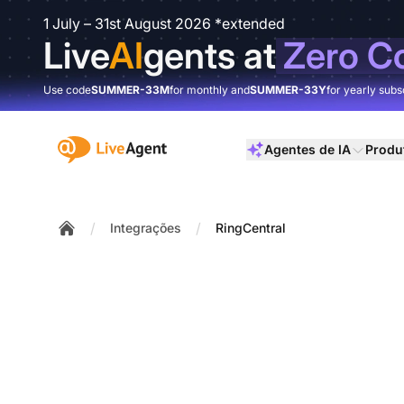
1 July – 31st August 2026 *extended
Live
AI
gents at
Zero C
Use code
SUMMER-33M
for monthly and
SUMMER-33Y
for yearly subs
:site.title
Agentes de IA
Produ
/
/
Integrações
RingCentral
Home