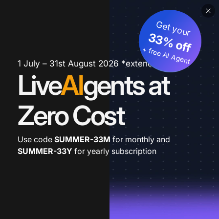
Get your
33% off
+ free AI Agent
1 July – 31st August 2026 *extended
Live
AI
gents at
Zero Cost
Use code
SUMMER-33M
for monthly and
SUMMER-33Y
for yearly subscription