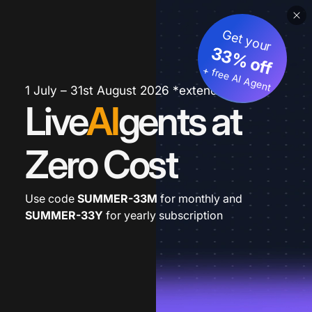
Get your
33% off
+ free AI Agent
1 July – 31st August 2026 *extended
Live
AI
gents at
Zero Cost
Use code
SUMMER-33M
for monthly and
SUMMER-33Y
for yearly subscription