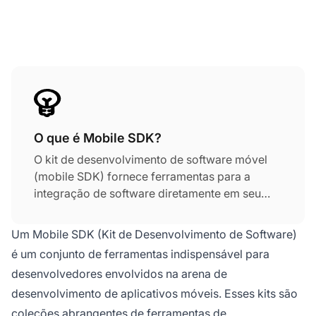
O que é Mobile SDK?
O kit de desenvolvimento de software móvel
(mobile SDK) fornece ferramentas para a
integração de software diretamente em seu
aplicativo. Dessa forma, você pode acessar
serviços de qualquer lugar do mundo através
Um Mobile SDK (Kit de Desenvolvimento de Software)
do seu dispositivo móvel. As ações que você
é um conjunto de ferramentas indispensável para
pode executar com Mobile SDK dentro da
desenvolvedores envolvidos na arena de
indústria de software de help desk incluem
desenvolvimento de aplicativos móveis. Esses kits são
criar, visualizar e comentar em tickets e
acessar a base de conhecimento.
coleções abrangentes de ferramentas de