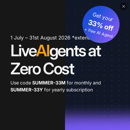
Get your
33% off
+ free AI Agent
1 July – 31st August 2026 *extended
Live
AI
gents at
Zero Cost
Use code
SUMMER-33M
for monthly and
SUMMER-33Y
for yearly subscription