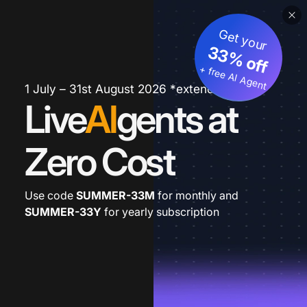
Get your
33% off
+ free AI Agent
1 July – 31st August 2026 *extended
Live
AI
gents at
Zero Cost
Use code
SUMMER-33M
for monthly and
SUMMER-33Y
for yearly subscription