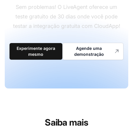
Sem problemas! O LiveAgent oferece um
teste gratuito de 30 dias onde você pode
testar a integração gratuita com CloudApp!
Experimente agora
Agende uma
mesmo
demonstração
Saiba mais