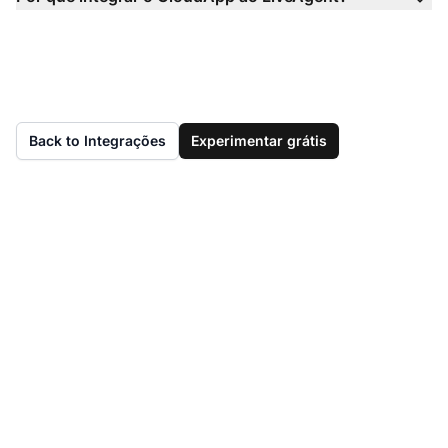
Back to Integrações
Experimentar grátis
Ainda não tem o
LiveAgent?