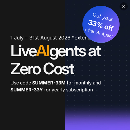
Get your
33% off
+ free AI Agent
1 July – 31st August 2026 *extended
Live
AI
gents at
Zero Cost
Use code
SUMMER-33M
for monthly and
SUMMER-33Y
for yearly subscription