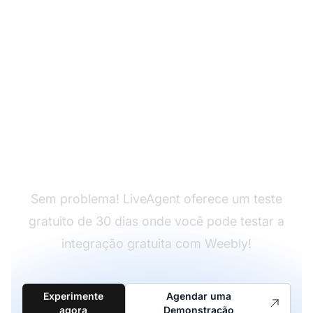
Ainda não tem
LiveAgent?
Sem problema! LiveAgent oferece um teste
gratuito de 30 dias onde você pode testar a
integração gratuita com Weebly!
Experimente
Agendar uma
agora
Demonstração