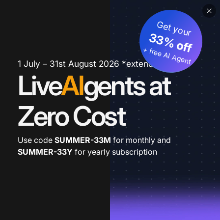
Get your
33% off
+ free AI Agent
1 July – 31st August 2026 *extended
Live
AI
gents at
Zero Cost
Use code
SUMMER-33M
for monthly and
SUMMER-33Y
for yearly subscription