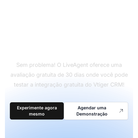
Ainda não tem
LiveAgent?
Sem problema! O LiveAgent oferece uma
avaliação gratuita de 30 dias onde você pode
testar a integração gratuita do Vtiger CRM!
Experimente agora
Agendar uma
mesmo
Demonstração