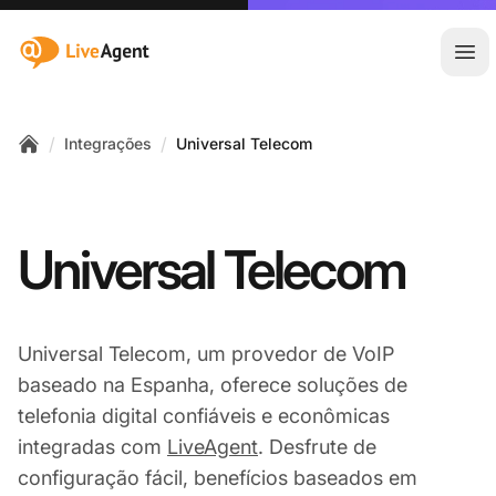
:site.title
Abr
/
/
Integrações
Universal Telecom
Home
Universal Telecom
Universal Telecom, um provedor de VoIP
baseado na Espanha, oferece soluções de
telefonia digital confiáveis e econômicas
integradas com
LiveAgent
. Desfrute de
configuração fácil, benefícios baseados em