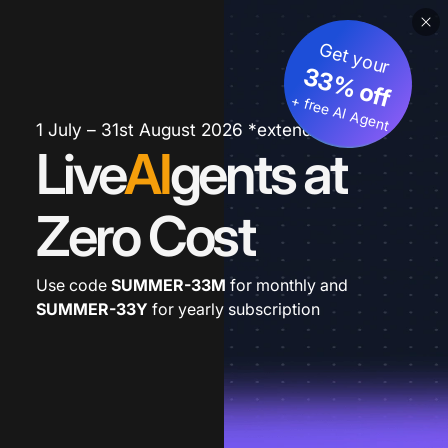
Get your
33% off
+ free AI Agent
1 July – 31st August 2026 *extended
Live
AI
gents at
Zero Cost
Use code
SUMMER-33M
for monthly and
SUMMER-33Y
for yearly subscription