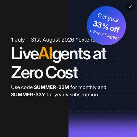
Get your
33% off
+ free AI Agent
1 July – 31st August 2026 *extended
Live
AI
gents at
Zero Cost
Use code
SUMMER-33M
for monthly and
SUMMER-33Y
for yearly subscription