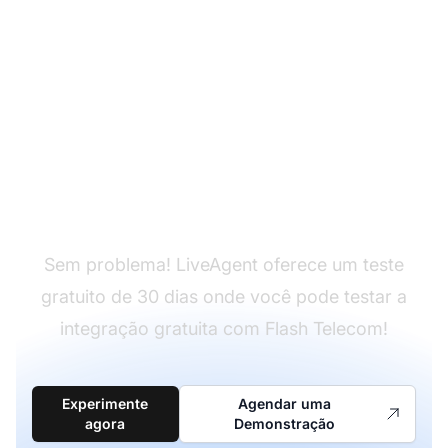
Ainda não tem
LiveAgent?
Sem problema! LiveAgent oferece um teste
gratuito de 30 dias onde você pode testar a
integração gratuita com Flash Telecom!
Experimente
Agendar uma
agora
Demonstração