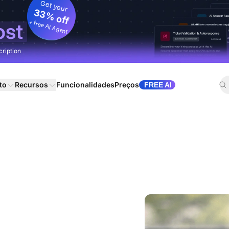
Get your
33% off
+ free AI Agent
ost
cription
to
Recursos
Funcionalidades
Preços
FREE AI