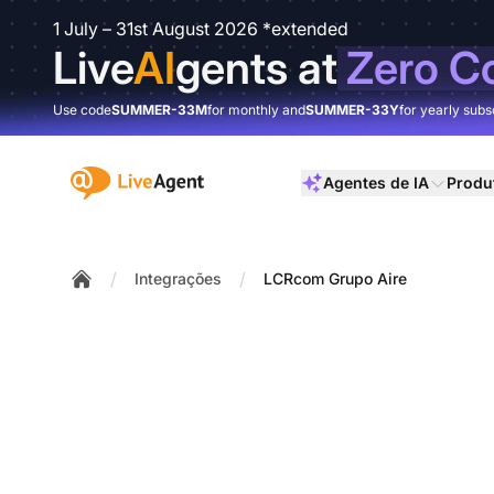
1 July – 31st August 2026 *extended
Live
AI
gents at
Zero C
Use code
SUMMER-33M
for monthly and
SUMMER-33Y
for yearly subs
:site.title
Agentes de IA
Produ
/
/
Integrações
LCRcom Grupo Aire
Home