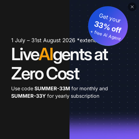
Get your
33% off
+ free AI Agent
1 July – 31st August 2026 *extended
Live
AI
gents at
Zero Cost
Use code
SUMMER-33M
for monthly and
SUMMER-33Y
for yearly subscription