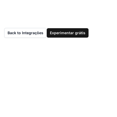
Back to Integrações
Experimentar grátis
Ainda não tem
LiveAgent?