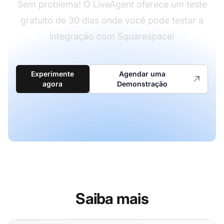
Sem problema! O LiveAgent oferece um teste
gratuito de 30 dias onde você pode testar a
integração com Squarespace!
Experimente
Agendar uma
agora
Demonstração
Saiba mais