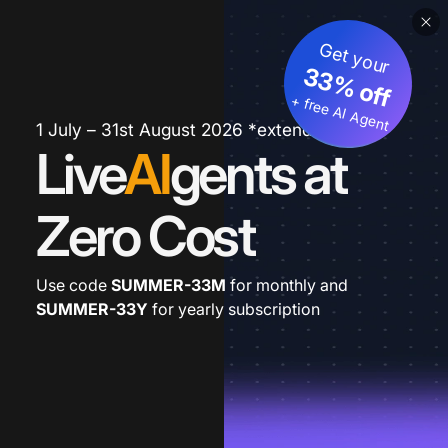
Get your
33% off
+ free AI Agent
1 July – 31st August 2026 *extended
Live
AI
gents at
Zero Cost
Use code
SUMMER-33M
for monthly and
SUMMER-33Y
for yearly subscription