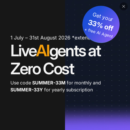
Get your
33% off
+ free AI Agent
1 July – 31st August 2026 *extended
Live
AI
gents at
Zero Cost
Use code
SUMMER-33M
for monthly and
SUMMER-33Y
for yearly subscription