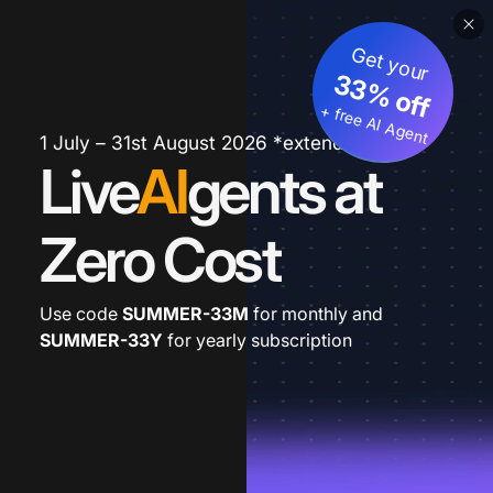
Get your
33% off
+ free AI Agent
1 July – 31st August 2026 *extended
Live
AI
gents at
Zero Cost
Use code
SUMMER-33M
for monthly and
SUMMER-33Y
for yearly subscription