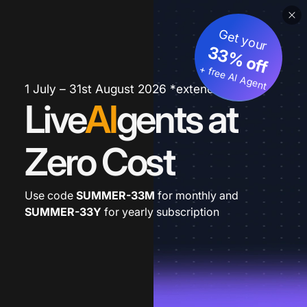
Get your
33% off
+ free AI Agent
1 July – 31st August 2026 *extended
Live
AI
gents at
Zero Cost
Use code
SUMMER-33M
for monthly and
SUMMER-33Y
for yearly subscription