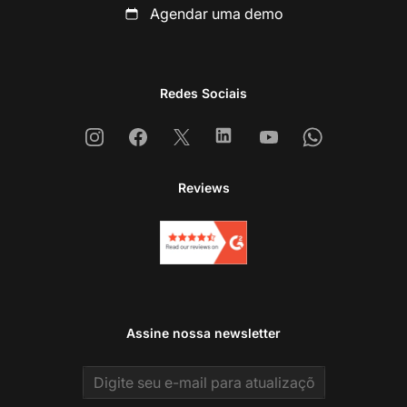
Agendar uma demo
Redes Sociais
Instagram
Facebook
X
Linkedin
Youtube
Whatsapp
Reviews
Assine nossa newsletter
Email address
En