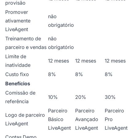
provisão
Promover
não
ativamente
obrigatório
LiveAgent
Treinamento de
não
parceiro e vendas
obrigatório
Limite de
12 meses
12 meses
12 meses
inatividade
Custo fixo
8%
8%
8%
Benefícios
Comissão de
10%
20%
30%
referência
Parceiro
Parceiro
Parceiro
Logo de parceiro
Básico
Avançado
Pro
LiveAgent
LiveAgent
LiveAgent
LiveAgent
Contas Demo