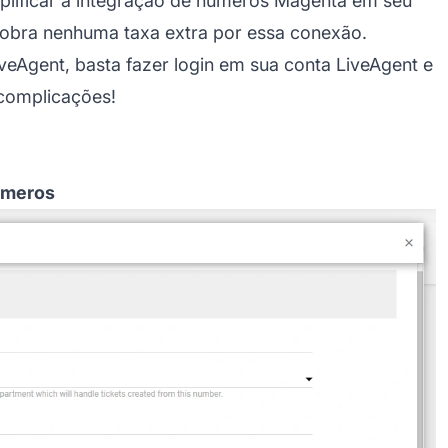
plificar a integração de números Magenta em seu
cobra nenhuma taxa extra por essa conexão.
veAgent, basta fazer login em sua conta LiveAgent e
 complicações!
úmeros