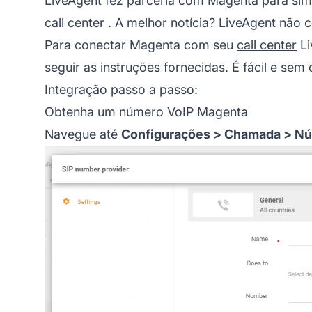
LiveAgent fez parceria com Magenta para sim
call center
. A melhor notícia? LiveAgent não 
Para conectar Magenta com seu
call center
Li
seguir as instruções fornecidas. É fácil e sem
Integração passo a passo:
Obtenha um número VoIP Magenta
Navegue até
Configurações > Chamada > N