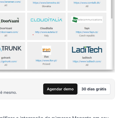
Agendar demo
30 dias grátis
cê mesmo.