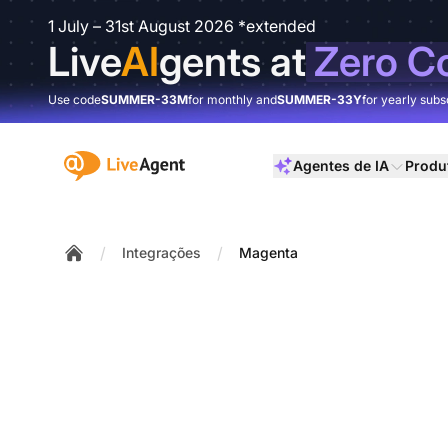
1 July – 31st August 2026 *extended
Live
AI
gents at
Zero C
Use code
SUMMER-33M
for monthly and
SUMMER-33Y
for yearly subs
:site.title
Agentes de IA
Produ
/
/
Integrações
Magenta
Home