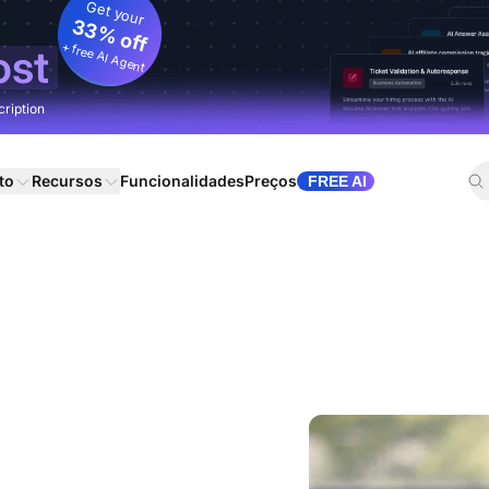
Get your
33% off
+ free AI Agent
ost
cription
to
Recursos
Funcionalidades
Preços
FREE AI