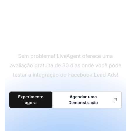
Ainda não tem
LiveAgent?
Sem problema! LiveAgent oferece uma
avaliação gratuita de 30 dias onde você pode
testar a integração do Facebook Lead Ads!
Experimente
Agendar uma
agora
Demonstração