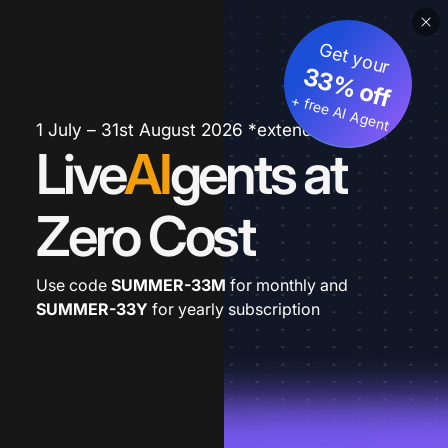
Get your
33% off
+ free AI Agent
1 July – 31st August 2026 *extended
Live
AI
gents at
Zero Cost
Use code
SUMMER-33M
for monthly and
SUMMER-33Y
for yearly subscription