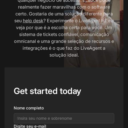
realmente fazer maravilhas com o software
certo. Gostaria de uma solução diferente para
seu
help desk
? Experimente o LiveAgent hoje e
veja por que é a escolha certa para você. Um
sistema de tickets confiável, comunicação
omnicanal e uma grande seleção de recursos e
integrações é o que faz do LiveAgent a
solução ideal.
Get started today
Nome completo
Digite seu e-mail