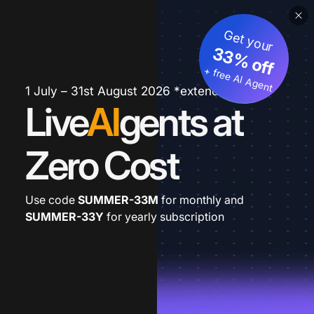
Get your
33% off
+ free AI Agent
1 July – 31st August 2026 *extended
Live
AI
gents at
Zero Cost
Use code
SUMMER-33M
for monthly and
SUMMER-33Y
for yearly subscription