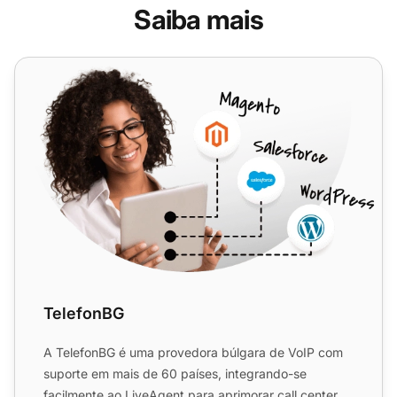
Saiba mais
TelefonBG
TelefonBG
A TelefonBG é uma provedora búlgara de VoIP com
suporte em mais de 60 países, integrando-se
facilmente ao LiveAgent para aprimorar
call centers