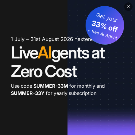
Get your
33% off
+ free AI Agent
1 July – 31st August 2026 *extended
Live
AI
gents at
Zero Cost
Use code
SUMMER-33M
for monthly and
SUMMER-33Y
for yearly subscription