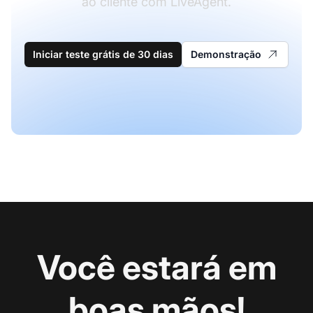
ao cliente com LiveAgent.
Iniciar teste grátis de 30 dias
Demonstração
Você estará em
boas mãos!
En