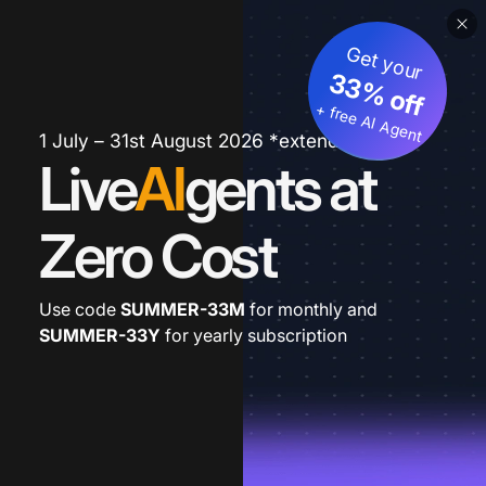
Get your
33% off
+ free AI Agent
1 July – 31st August 2026 *extended
Live
AI
gents at
Zero Cost
Use code
SUMMER-33M
for monthly and
SUMMER-33Y
for yearly subscription